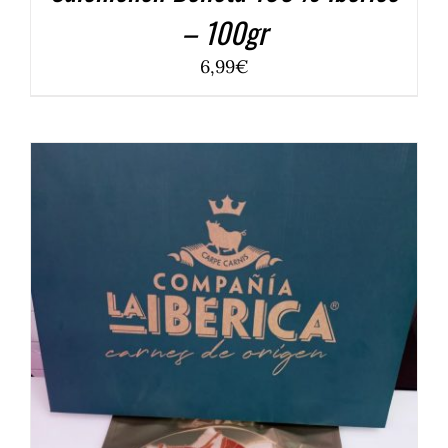
– 100gr
6,99
€
COMPRAR
/
DETALLES