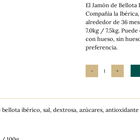
El Jamón de Bellota 
Compañía la Ibérica,
alrededor de 36 mes
7.0kg / 7.5kg. Puede
con hueso, sin hues
preferencia.
Jamón
de
Bellota
Ibérico
-
llota ibérico, sal, dextrosa, azúcares, antioxidante
50%
Raza
Ibérica
l / 100g