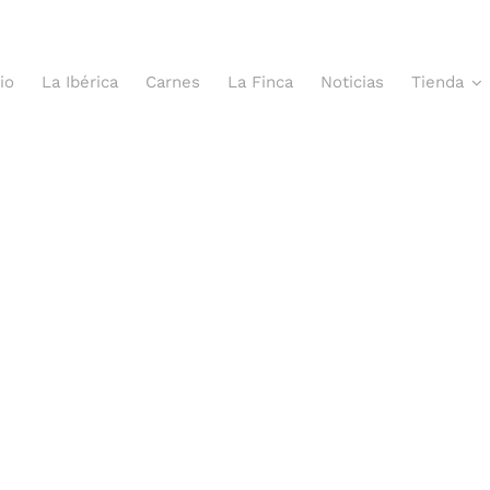
cio
La Ibérica
Carnes
La Finca
Noticias
Tienda
TIENDA
LA IBÉRICA