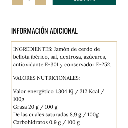
Jamón
de
Bellota
Ibérico
INFORMACIÓN ADICIONAL
Cortado
a
INGREDIENTES: Jamón de cerdo de
mano
bellota ibérico, sal, dextrosa, azúcares,
-
antioxidante E-301 y conservador E-252.
100%
Raza
VALORES NUTRICIONALES:
Ibérica
cantidad
Valor energético 1.304 Kj / 312 Kcal /
100g
Grasa 20 g / 100 g
De las cuales saturadas 8,9 g / 100g
Carbohidratos 0,9 g / 100 g