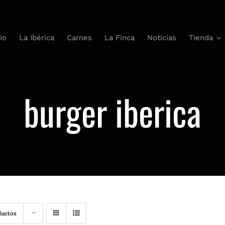
cio
La Ibérica
Carnes
La Finca
Noticias
Tienda
burger iberica
ductos